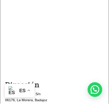
Dirección
ES
Avda.José Antonio, S/n
06176, La Morera, Badajoz